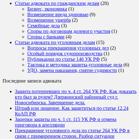
Статьи адвоката по гражданским делам
(20)
Бизнес, экономика
(1)
Возмещение вреда здоровью
(9)
Возмещение ущерба
(2)
Семейные дела
(3)
Споры по договорам долевого участия
(1)
Споры с банками
(4)
Статьи адвоката по уголовным делам
(15)
Вопросы прекращения уголовных дел
(2)
Особый порядок судопроизводства
(1)
Публикации по статье 146 УК РФ
(5)
Тактика и методика защиты-уголовные дела
(6)
УДО, замена наказания, снятие судимости
(1)
Последние записи адвоката
Защита потерпевших по ч. 4 ст. 264 УК РФ. Как доказать
кто был за рулем? Дзержинский районный суд г.
Новосибирска. Завершение дела.
Штраф или лишение. Как защититься по статье 12.24
КоАП РФ
Зацепки защиты по ч. 1 ст. 115 УК РФ и отмена
приговора в апелляции
Прекращение уголовного дела по статье 264 УК РФ в
связи с примирением сторон. Разбор ситуации