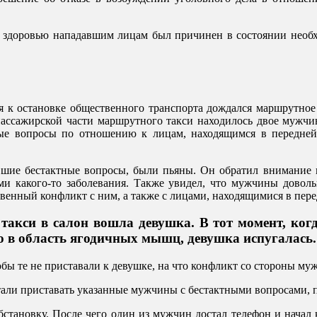
ед здоровью нападавшим лицам был причинен в состоянии необ
я к остановке общественного транспорта дождался маршрутное т
пассажирской части маршрутного такси находилось двое мужчи
ные вопросы по отношению к лицам, находящимся в передне
вшие бестактные вопросы, были пьяны. Он обратил внимание на
ми какого-то заболевания. Также увидел, что мужчины дово
чвенный конфликт с ним, а также с лицами, находящимися в пер
акси в салон вошла девушка. В тот момент, ког
ю в область ягодичных мышц, девушка испугалась.
бы те не приставали к девушке, на что конфликт со стороны муж
 стали приставать указанные мужчины с бестактными вопросами
становку. После чего один из мужчин достал телефон и начал