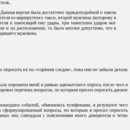
теля.
.
. Данная версия была достаточно правдоподобной и имела
ителя из маршрутного такси, второй мужчина (которому в
ителя и наносящий ему удары, при нанесении ударов мог
чин и их расположение, то было вполне допустимо, что в
падавшего мужчины.
 опросить их по «горячим следам», пока они не забыли детали
ла опрошена мной в рамках адвокатского опроса, после чего я
лировал перечень вопросов, по которым просил опросить данное
ошедших событий, обменялись телефонами, в результате чего
ли сформулированный вопросы, по которым я просил опросить
нных лиц совпадали с пояснениями моего доверителя и четко