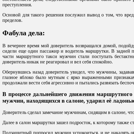
преступления.
Основой для такого решения послужил вывод о том, что вр
пределов.
Фабула дела:
В вечернее время мой доверитель возвращался домой, подойд
сидели еще один пассажир и водитель маршрутки. В задней 
части маршрутного такси мужчин стали поступать бестакт
доверитель никак не реагировал и вел себя спокойно.
Обернувшись назад доверитель увидел, что мужчины, задава
глазное яблоко было мутным с ярко выраженными признака
продолжали вести себя агрессивно и пытались развязать беспо
В процессе дальнейшего движения маршрутного т
мужчин, находящихся в салоне, ударил её ладонь
Доверитель сделал замечание мужчинам, сидящим в салоне, что
Далее в салон маршрутки зашел подросток, к которому также
Подзащитный попросил мужчин успокоиться, и не накалять об