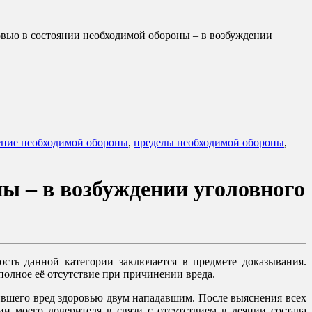
вью в состоянии необходимой обороны – в возбуждении
ние необходимой обороны
,
пределы необходимой обороны
,
ы – в возбуждении уголовного
сть данной категории заключается в предмете доказывания.
полное её отсутствие при причинении вреда.
нившего вред здоровью двум нападавшим. После выяснения всех
и моего доверителя в связи с отсутствием в деянии состава