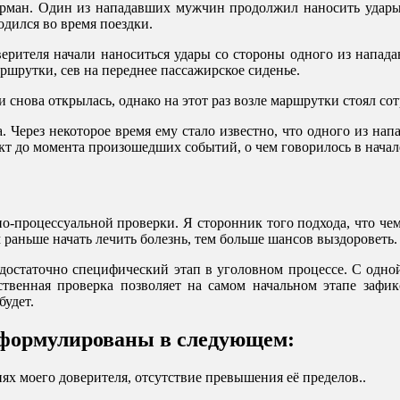
рман. Один из нападавших мужчин продолжил наносить удары, 
одился во время поездки.
верителя начали наноситься удары со стороны одного из напа
аршрутки, сев на переднее пассажирское сиденье.
и снова открылась, однако на этот раз возле маршрутки стоял со
. Через некоторое время ему стало известно, что одного из на
кт до момента произошедших событий, о чем говорилось в начале
о-процессуальной проверки. Я сторонник того подхода, что че
 раньше начать лечить болезнь, тем больше шансов выздороветь.
достаточно специфический этап в уголовном процессе. С одно
ственная проверка позволяет на самом начальном этапе зафик
будет.
формулированы в следующем:
ях моего доверителя, отсутствие превышения её пределов.
.