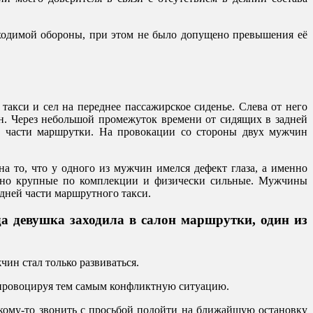
ходимой обороны, при этом не было допущено превышения её
акси и сел на переднее пассажирское сиденье. Слева от него
н. Через небольшой промежуток времени от сидящих в задней
й части маршрутки. На провокации со стороны двух мужчин
 то, что у одного из мужчин имелся дефект глаза, а именно
льно крупные по комплекции и физически сильные. Мужчины
едней части маршрутного такси.
да девушка заходила в салон маршрутки, один из
чин стал только развиваться.
, провоцируя тем самым конфликтную ситуацию.
 кому-то звонить с просьбой подойти на ближайшую остановку