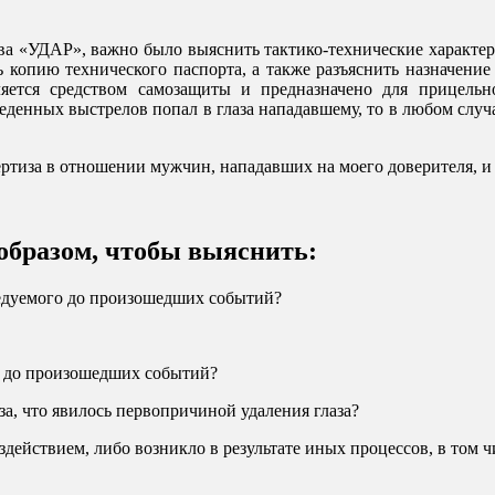
тва «УДАР», важно было выяснить тактико-технические характер
 копию технического паспорта, а также разъяснить назначение
ляется средством самозащиты и предназначено для прицельн
зведенных выстрелов попал в глаза нападавшему, то в любом слу
ертиза в отношении мужчин, нападавших на моего доверителя, и
бразом, чтобы выяснить:
следуемого до произошедших событий?
за до произошедших событий?
аза, что явилось первопричиной удаления глаза?
оздействием, либо возникло в результате иных процессов, в том 