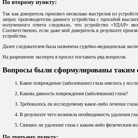
По второму пункту:
Так как доверитель произвел несколько выстрелов из устройс
запрос производителю данного устройства с просьбой выслать
полученного ответа следовало, что устройство «УДАР» яв
Соответственно, если даже мой доверитель в результате прои
устройства.
Далее следователем была назначена судебно-медицинская эксп
На разрешение эксперта я просил поставить ряд вопросов.
Вопросы были сформулированы таким о
1. Какое повреждение (заболевание) глаза имелось у ис
2. Какова давность повреждения (заболевания) глаза?
3. Требовалось ли исследуемому какое-либо лечение гла
4. В результате чего возникла необходимость удаления гл
5. Связано ли удаление глаза с каким-либо физическим в
По третьему пункту
: