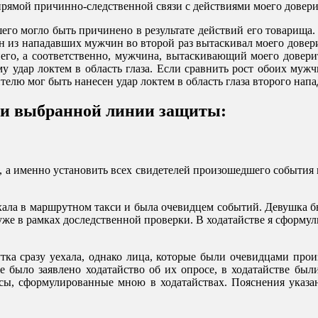
 прямой причинно-следственной связи с действиями моего довери
шего могло быть причинено в результате действий его товарища
ин из нападавших мужчин во второй раз вытаскивал моего довер
него, а соответственно, мужчина, вытаскивающий моего довер
му удар локтем в область глаза. Если сравнить рост обоих муж
ителю мог быть нанесен удар локтем в область глаза второго на
ии выбранной линии защиты:
 а именно установить всех свидетелей произошедшего события и
ехала в маршрутном такси и была очевидцем событий. Девушка бы
уже в рамках доследственной проверки. В ходатайстве я сформу
ка сразу уехала, однако лица, которые были очевидцами произ
же было заявлено ходатайство об их опросе, в ходатайстве бы
росы, сформулированные мною в ходатайствах. Пояснения указа