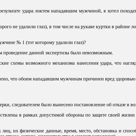
езультате удара локтем нападавшим мужчиной, я хотел походат
рого не удалили глаз), в том числе на рукаве куртки в районе л
ужчине № 1 (тот которому удалили глаз)?
чем проведение данной экспертизы было невозможным.
кие схемы возможного механизма нанесения удара, что нагляд
ено, что обоим нападавшим мужчинам причинен вред здоровью 
рки, следователем было вынесено постановление об отказе в во
ествлены в рамках допустимой обороны по защите своей жизни и
иц, их физические данные, время, место, обстановка и способ