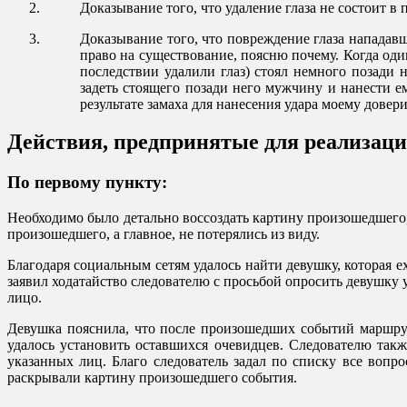
Доказывание того, что удаление глаза не состоит в
Доказывание того, что повреждение глаза нападав
право на существование, поясню почему. Когда од
последствии удалили глаз) стоял немного позади 
задеть стоящего позади него мужчину и нанести е
результате замаха для нанесения удара моему довер
Действия, предпринятые для реализац
По первому пункту:
Необходимо было детально воссоздать картину произошедшего,
произошедшего, а главное, не потерялись из виду.
Благодаря социальным сетям удалось найти девушку, которая 
заявил ходатайство следователю с просьбой опросить девушку 
лицо.
Девушка пояснила, что после произошедших событий маршрут
удалось установить оставшихся очевидцев. Следователю так
указанных лиц. Благо следователь задал по списку все воп
раскрывали картину произошедшего события.