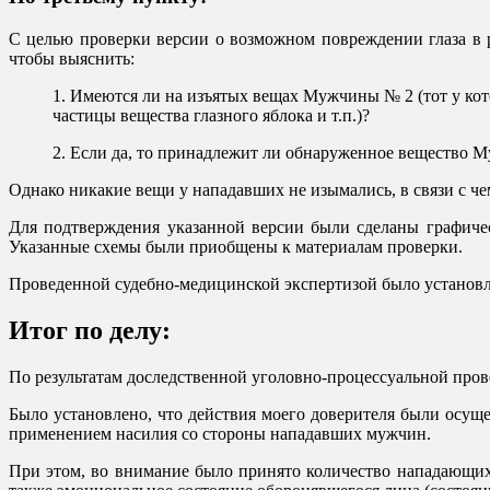
С целью проверки версии о возможном повреждении глаза в р
чтобы выяснить:
1. Имеются ли на изъятых вещах Мужчины № 2 (тот у кото
частицы вещества глазного яблока и т.п.)?
2. Если да, то принадлежит ли обнаруженное вещество М
Однако никакие вещи у нападавших не изымались, в связи с 
Для подтверждения указанной версии были сделаны графичес
Указанные схемы были приобщены к материалам проверки.
Проведенной судебно-медицинской экспертизой было установл
Итог по делу
:
По результатам доследственной уголовно-процессуальной прове
Было установлено, что действия моего доверителя были осущ
применением насилия со стороны нападавших мужчин.
При этом, во внимание было принято количество нападающих л