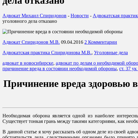
дела отказано
Адвокат Михаил Спиридонов
-
Новости
-
Адвокатская практи
уголовного дела отказано
Адвокат Спиридонов М.В.
09.04.2016
2 Комментарии
Адвокатская практика Спиридонова М.В.
,
Уголовные дела
адвокат в новосибирске
,
адвокат по делам о необходимой обор
причинение вреда в состоянии необходимой обороны
,
ст. 37 ук
Причинение вреда здоровью в
Необходимая оборона является одной из наиболее интересн
Существует тонкая грань между такими категориями, как необ
В данной статье я хочу рассказать об одном деле из своей а
обстоятельств дела, следственными органами было принято 