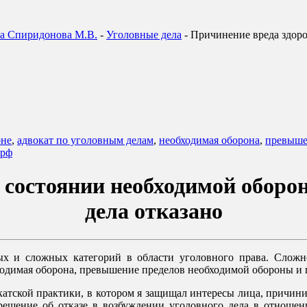
ка Спиридонова М.В.
-
Уголовные дела
-
Причинение вреда здоро
оне
,
адвокат по уголовным делам
,
необходимая оборона
,
превыше
 рф
 состоянии необходимой оборон
дела отказано
ых и сложных категорий в области уголовного права. Сложно
ходимая оборона, превышение пределов необходимой обороны и 
двокатской практики, в котором я защищал интересы лица, причи
решение об отказе в возбуждении уголовного дела в отношени