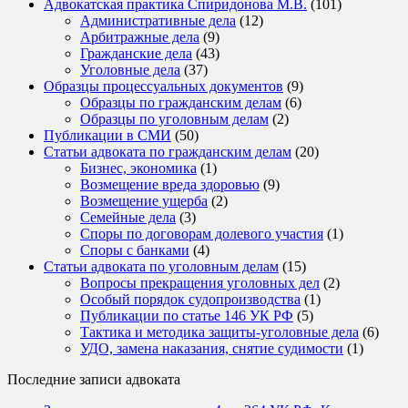
Адвокатская практика Спиридонова М.В.
(101)
Административные дела
(12)
Арбитражные дела
(9)
Гражданские дела
(43)
Уголовные дела
(37)
Образцы процессуальных документов
(9)
Образцы по гражданским делам
(6)
Образцы по уголовным делам
(2)
Публикации в СМИ
(50)
Статьи адвоката по гражданским делам
(20)
Бизнес, экономика
(1)
Возмещение вреда здоровью
(9)
Возмещение ущерба
(2)
Семейные дела
(3)
Споры по договорам долевого участия
(1)
Споры с банками
(4)
Статьи адвоката по уголовным делам
(15)
Вопросы прекращения уголовных дел
(2)
Особый порядок судопроизводства
(1)
Публикации по статье 146 УК РФ
(5)
Тактика и методика защиты-уголовные дела
(6)
УДО, замена наказания, снятие судимости
(1)
Последние записи адвоката