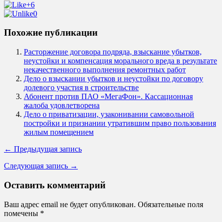
+6
0
Похожие публикации
Расторжение договора подряда, взыскание убытков,
неустойки и компенсация морального вреда в результате
некачественного выполнения ремонтных работ
Дело о взыскании убытков и неустойки по договору
долевого участия в строительстве
Абонент против ПАО «МегаФон». Кассационная
жалоба удовлетворена
Дело о приватизации, узаконивании самовольной
постройки и признании утратившим право пользования
жилым помещением
← Предыдущая запись
Следующая запись →
Оставить комментарий
Ваш адрес email не будет опубликован.
Обязательные поля
помечены
*