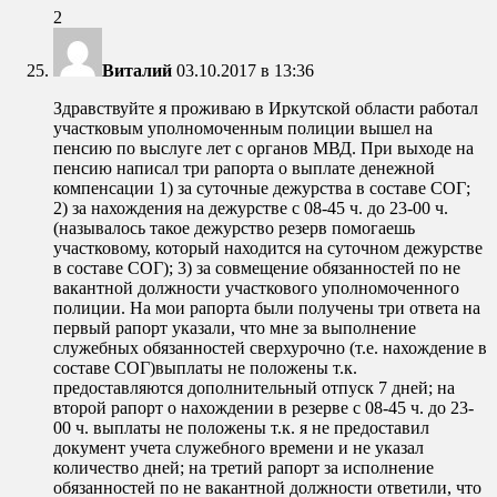
2
Виталий
03.10.2017 в 13:36
Здравствуйте я проживаю в Иркутской области работал
участковым уполномоченным полиции вышел на
пенсию по выслуге лет с органов МВД. При выходе на
пенсию написал три рапорта о выплате денежной
компенсации 1) за суточные дежурства в составе СОГ;
2) за нахождения на дежурстве с 08-45 ч. до 23-00 ч.
(называлось такое дежурство резерв помогаешь
участковому, который находится на суточном дежурстве
в составе СОГ); 3) за совмещение обязанностей по не
вакантной должности участкового уполномоченного
полиции. На мои рапорта были получены три ответа на
первый рапорт указали, что мне за выполнение
служебных обязанностей сверхурочно (т.е. нахождение в
составе СОГ)выплаты не положены т.к.
предоставляются дополнительный отпуск 7 дней; на
второй рапорт о нахождении в резерве с 08-45 ч. до 23-
00 ч. выплаты не положены т.к. я не предоставил
документ учета служебного времени и не указал
количество дней; на третий рапорт за исполнение
обязанностей по не вакантной должности ответили, что