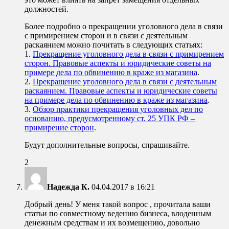
должностей.
Более подробно о прекращении уголовного дела в связи
с примирением сторон и в связи с деятельным
раскаянием можно почитать в следующих статьях:
1.
Прекращение уголовного дела в связи с примирением
сторон. Правовые аспекты и юридические советы на
примере дела по обвинению в краже из магазина
.
2.
Прекращение уголовного дела в связи с деятельным
раскаянием. Правовые аспекты и юридические советы
на примере дела по обвинению в краже из магазина
.
3.
Обзор практики прекращения уголовных дел по
основанию, предусмотренному ст. 25 УПК РФ –
примирение сторон
.
Будут дополнительные вопросы, спрашивайте.
2
Надежда К.
04.04.2017 в 16:21
Добрый день! У меня такой вопрос , прочитала ваши
статьи по совместному ведению бизнеса, влоденным
денежным средствам и их возмещению, довольно