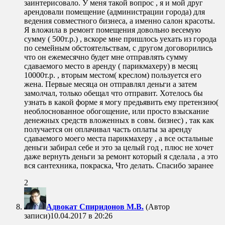
заинтерисовало. У меня такой вопрос , я и мой друг
арендовали помещение (администрации города) для
ведения совместного бизнеса, а именно салон красоты.
Я вложила в ремонт помещения довольно весемую
сумму ( 500т.р.) , вскоре мне пришлось уехать из города
по семейным обстоятельствам, с другом договорились
что он ежемесячно будет мне отправлять сумму
сдаваемого место в аренду ( парикмахеру) в месяц
10000т.р. , вторым местом( креслом) пользуется его
жена. Первые месяца он отправлял деньги а затем
замолчал, только обещал что отправит. Хотелось бы
узнать в какой форме я могу предьявить ему претензию(
необлоснованное обогощение, или просто взыскание
денежных средств вложенных в совм. бизнес) , так как
получается он оплачивал часть оплаты за аренду
сдаваемого моего места парикмахеру , а все остальные
деньги забирал себе и это за целый год , плюс не хочет
даже вернуть деньги за ремонт который я сделала , а это
вся сантехника, покраска, Что делать. Спасибо заранее
2
Адвокат Спиридонов М.В.
(Автор
записи)
10.04.2017 в 20:26