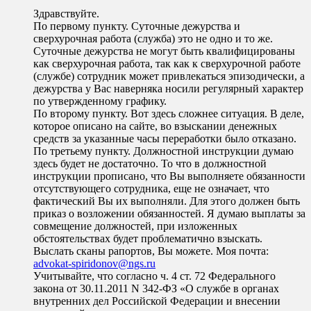
Здравствуйте.
По первому пункту. Суточные дежурства и
сверхурочная работа (служба) это не одно и то же.
Суточные дежурства не могут быть квалифицированы
как сверхурочная работа, так как к сверхурочной работе
(службе) сотрудник может привлекаться эпизодически, а
дежурства у Вас наверняка носили регулярный характер
по утвержденному графику.
По второму пункту. Вот здесь сложнее ситуация. В деле,
которое описано на сайте, во взыскании денежных
средств за указанные часы переработки было отказано.
По третьему пункту. Должностной инструкции думаю
здесь будет не достаточно. То что в должностной
инструкции прописано, что Вы выполняете обязанности
отсутствующего сотрудника, еще не означает, что
фактический Вы их выполняли. Для этого должен быть
приказ о возложении обязанностей. Я думаю выплаты за
совмещение должностей, при изложенных
обстоятельствах будет проблематично взыскать.
Выслать сканы рапортов, Вы можете. Моя почта:
advokat-spiridonov@ngs.ru
Учитывайте, что согласно ч. 4 ст. 72 Федерального
закона от 30.11.2011 N 342-ФЗ «О службе в органах
внутренних дел Российской Федерации и внесении