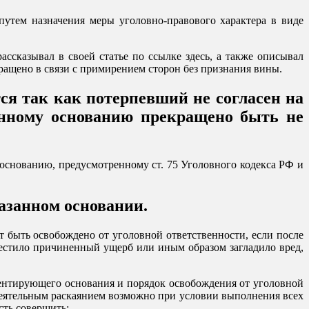
утем назначения меры уголовно-правового характера в виде
ссказывал в своей статье по ссылке здесь, а также описывал
кращено в связи с примирением сторон без признания вины.
тся так как потерпевший не согласен на
данному основанию прекращено быть не
основанию, предусмотренному ст. 75 Уголовного кодекса РФ и
казанном основании.
т быть освобождено от уголовной ответственности, если после
естило причиненный ущерб или иным образом загладило вред,
ентирующего основания и порядок освобождения от уголовной
 деятельным раскаянием возможно при условии выполнения всех
сть совершить: