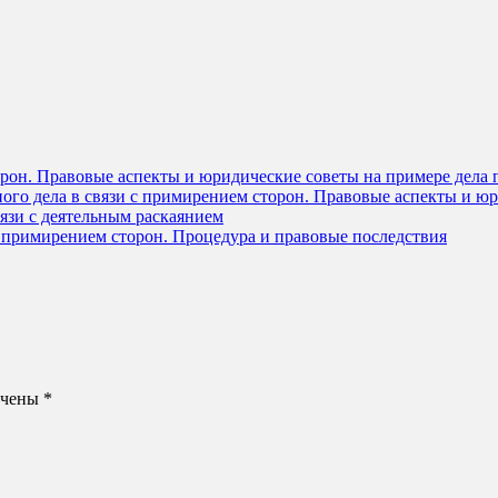
рон. Правовые аспекты и юридические советы на примере дела 
ого дела в связи с примирением сторон. Правовые аспекты и ю
вязи с деятельным раскаянием
с примирением сторон. Процедура и правовые последствия
ечены
*