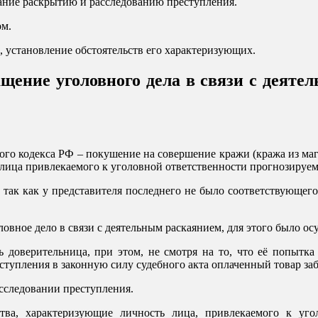
вание раскрытию и расследованию преступления.
ом.
, установление обстоятельств его характеризующих.
ение уголовного дела в связи с деятел
вного кодекса РФ – покушение на совершение кражи (кража из ма
 лица привлекаемого к уголовной ответственности прогнозируе
так как у представителя последнего не было соответствующего 
овное дело в связи с деятельным раскаянием, для этого было о
 доверительница, при этом, не смотря на то, что её попытка
тупления в законную силу судебного акта оплаченный товар заб
асследовании преступления.
тва, характеризующие личность лица, привлекаемого к угол