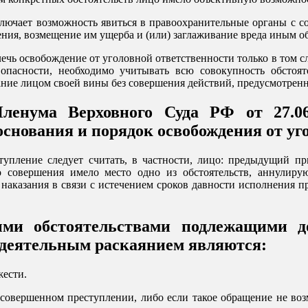
сключает возможность явиться в правоохранительные органы с 
ия, возмещение им ущерба и (или) заглаживание вреда иным обр
лечь освобождение от уголовной ответственности только в том с
опасности, необходимо учитывать всю совокупность обстоят
нание лицом своей вины без совершения действий, предусмотренн
Пленума Верховного Суда РФ от 27.
основания и порядок освобождения от уг
тупление следует считать, в частности, лицо: предыдущий п
о совершения имело место одно из обстоятельств, аннулир
 наказания в связи с истечением сроков давности исполнения 
ыми обстоятельствами подлежащими д
с деятельным раскаянием являются:
жести.
совершенном преступлении, либо если такое обращение не воз