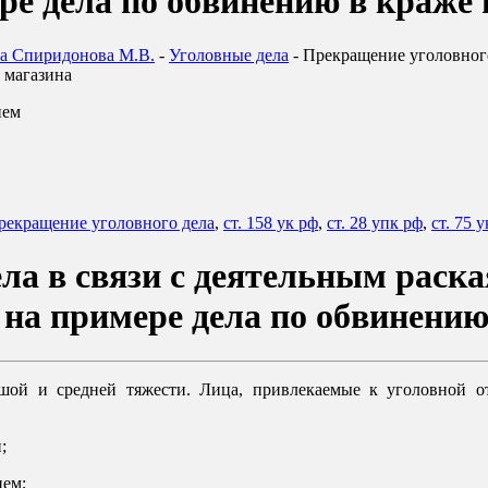
ре дела по обвинению в краже 
ка Спиридонова М.В.
-
Уголовные дела
-
Прекращение уголовного
 магазина
рекращение уголовного дела
,
ст. 158 ук рф
,
ст. 28 упк рф
,
ст. 75 
ла в связи с деятельным раск
на примере дела по обвинению
ьшой и средней тяжести. Лица, привлекаемые к уголовной о
;
ием;