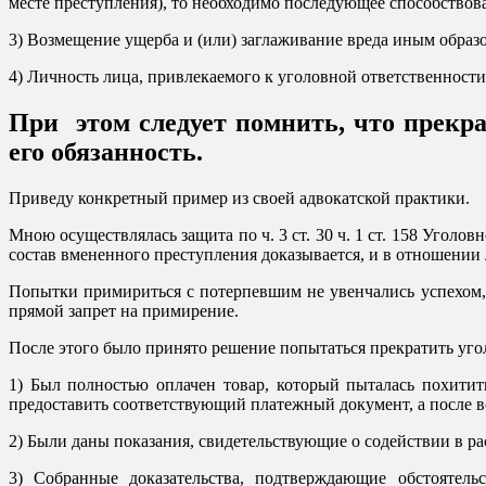
месте преступления), то необходимо последующее способство
3) Возмещение ущерба и (или) заглаживание вреда иным образ
4) Личность лица, привлекаемого к уголовной ответственности
При этом следует помнить, что прекращ
его обязанность.
Приведу конкретный пример из своей адвокатской практики.
Мною осуществлялась защита по ч. 3 ст. 30 ч. 1 ст. 158 Уголо
состав вмененного преступления доказывается, и в отношении
Попытки примириться с потерпевшим не увенчались успехом, 
прямой запрет на примирение.
После этого было принято решение попытаться прекратить угол
1) Был полностью оплачен товар, который пыталась похитить
предоставить соответствующий платежный документ, а после вс
2) Были даны показания, свидетельствующие о содействии в р
3) Собранные доказательства, подтверждающие обстоятельс