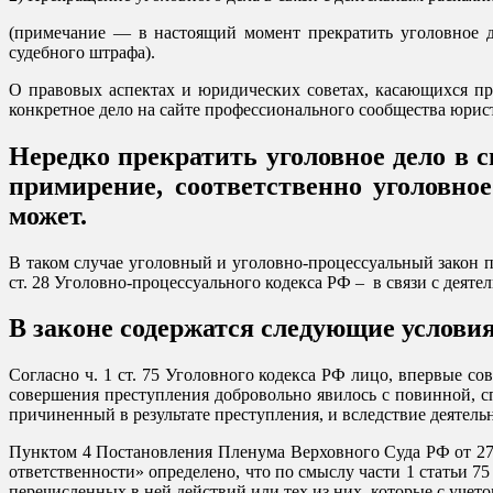
(примечание — в настоящий момент прекратить уголовное д
судебного штрафа).
О правовых аспектах и юридических советах, касающихся пре
конкретное дело на сайте профессионального сообщества юрис
Нередко прекратить уголовное дело в с
примирение, соответственно уголовно
может.
В таком случае уголовный и уголовно-процессуальный закон 
ст. 28 Уголовно-процессуального кодекса РФ – в связи с деяте
В законе содержатся следующие условия
Согласно ч. 1 ст. 75 Уголовного кодекса РФ лицо, впервые с
совершения преступления добровольно явилось с повинной, 
причиненный в результате преступления, и вследствие деятель
Пунктом 4 Постановления Пленума Верховного Суда РФ от 27
ответственности» определено, что по смыслу части 1 статьи 
перечисленных в ней действий или тех из них, которые с уче