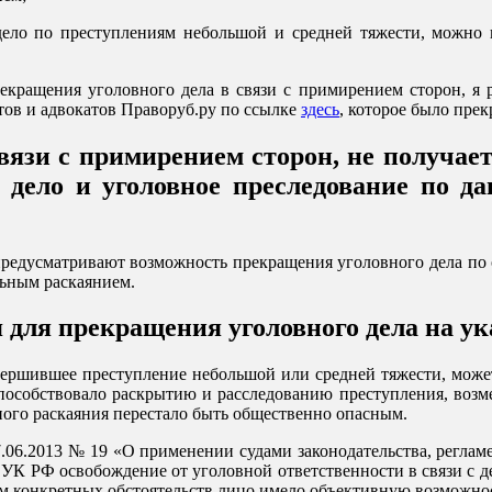
ело по преступлениям небольшой и средней тяжести, можно п
кращения уголовного дела в связи с примирением сторон, я ра
тов и адвокатов Праворуб.ру по ссылке
здесь
, которое было пре
вязи с примирением сторон, не получае
е дело и уголовное преследование по 
предусматривают возможность прекращения уголовного дела по 
льным раскаянием.
 для прекращения уголовного дела на у
овершившее преступление небольшой или средней тяжести, може
способствовало раскрытию и расследованию преступления, возм
ного раскаяния перестало быть общественно опасным.
.06.2013 № 19 «О применении судами законодательства, реглам
75 УК РФ освобождение от уголовной ответственности в связи с
том конкретных обстоятельств лицо имело объективную возможно