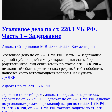
Уголовное дело по ст. 228.1 УК РФ.
Часть 1 – Задержание
Адвокат Спиридонов М.В.
28.06.2022
0 Комментарии
Уголовное дело по ст. 228.1 УК РФ. Часть 1 – Задержание
Данной публикацией я хочу открыть цикл статьей для
родственников, лиц обвиняемых по статье 228.1 УК РФ –
незаконный сбыт наркотических средств. Чтобы обобщить
наиболее часто встречающиеся вопросы. Как узнать…
ДАЛЕЕ
Адвокат по ст. 228.1 УК РФ
адвокат в новосибирске
,
адвокат по делам о наркотиках
,
адвокат по ст. 228 УК РФ
,
адвокат по ст. 228.1 УК РФ
,
адвокат
по уголовным делам
,
переквалификация по ст. 228.1 УК РФ
,
ст. 228 УК РФ
,
ст. 228.1 УК РФ
,
тактика защиты по ст. 228.1