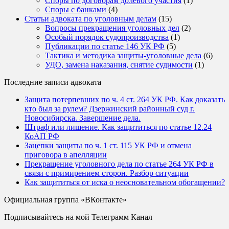
Споры по договорам долевого участия
(1)
Споры с банками
(4)
Статьи адвоката по уголовным делам
(15)
Вопросы прекращения уголовных дел
(2)
Особый порядок судопроизводства
(1)
Публикации по статье 146 УК РФ
(5)
Тактика и методика защиты-уголовные дела
(6)
УДО, замена наказания, снятие судимости
(1)
Последние записи адвоката
Защита потерпевших по ч. 4 ст. 264 УК РФ. Как доказать
кто был за рулем? Дзержинский районный суд г.
Новосибирска. Завершение дела.
Штраф или лишение. Как защититься по статье 12.24
КоАП РФ
Зацепки защиты по ч. 1 ст. 115 УК РФ и отмена
приговора в апелляции
Прекращение уголовного дела по статье 264 УК РФ в
связи с примирением сторон. Разбор ситуации
Как защититься от иска о неосновательном обогащении?
Официальная группа «ВКонтакте»
Подписывайтесь на мой Телеграмм Канал