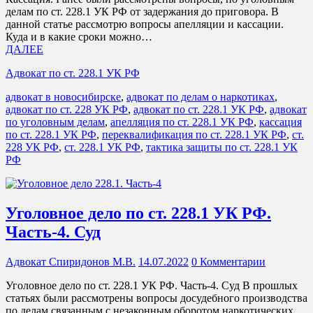
делам по ст. 228.1 УК РФ от задержания до приговора. В
данной статье рассмотрю вопросы апелляции и кассации.
Куда и в какие сроки можно…
ДАЛЕЕ
Адвокат по ст. 228.1 УК РФ
адвокат в новосибирске
,
адвокат по делам о наркотиках
,
адвокат по ст. 228 УК РФ
,
адвокат по ст. 228.1 УК РФ
,
адвокат
по уголовным делам
,
апелляция по ст. 228.1 УК РФ
,
кассация
по ст. 228.1 УК РФ
,
переквалификация по ст. 228.1 УК РФ
,
ст.
228 УК РФ
,
ст. 228.1 УК РФ
,
тактика защиты по ст. 228.1 УК
РФ
Уголовное дело по ст. 228.1 УК РФ.
Часть-4. Суд
Адвокат Спиридонов М.В.
14.07.2022
0 Комментарии
Уголовное дело по ст. 228.1 УК РФ. Часть-4. Суд В прошлых
статьях были рассмотрены вопросы досудебного производства
по делам связанным с незаконным оборотом наркотических