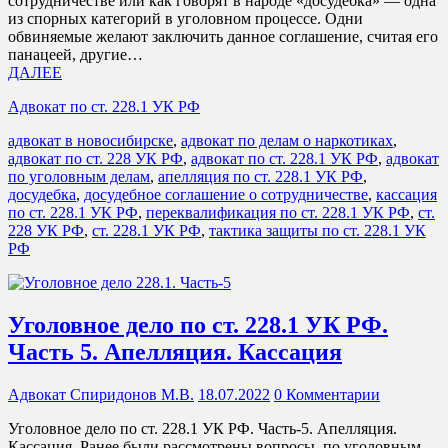
сотрудничестве или как говорят в народе «досудебка» — одна
из спорных категорий в уголовном процессе. Одни
обвиняемые желают заключить данное соглашение, считая его
панацеей, другие…
ДАЛЕЕ
Адвокат по ст. 228.1 УК РФ
адвокат в новосибирске
,
адвокат по делам о наркотиках
,
адвокат по ст. 228 УК РФ
,
адвокат по ст. 228.1 УК РФ
,
адвокат
по уголовным делам
,
апелляция по ст. 228.1 УК РФ
,
досудебка
,
досудебное соглашение о сотрудничестве
,
кассация
по ст. 228.1 УК РФ
,
переквалификация по ст. 228.1 УК РФ
,
ст.
228 УК РФ
,
ст. 228.1 УК РФ
,
тактика защиты по ст. 228.1 УК
РФ
Уголовное дело по ст. 228.1 УК РФ.
Часть 5. Апелляция. Кассация
Адвокат Спиридонов М.В.
18.07.2022
0 Комментарии
Уголовное дело по ст. 228.1 УК РФ. Часть-5. Апелляция.
Кассация. Ранее были рассмотрены вопросы, по уголовным