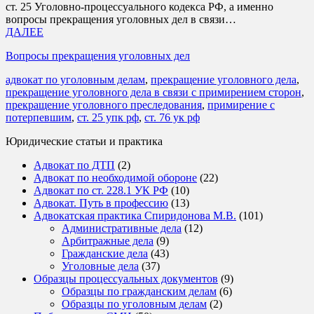
ст. 25 Уголовно-процессуального кодекса РФ, а именно
вопросы прекращения уголовных дел в связи…
ДАЛЕЕ
Вопросы прекращения уголовных дел
адвокат по уголовным делам
,
прекращение уголовного дела
,
прекращение уголовного дела в связи с примирением сторон
,
прекращение уголовного преследования
,
примирение с
потерпевшим
,
ст. 25 упк рф
,
ст. 76 ук рф
Юридические статьи и практика
Адвокат по ДТП
(2)
Адвокат по необходимой обороне
(22)
Адвокат по ст. 228.1 УК РФ
(10)
Адвокат. Путь в профессию
(13)
Адвокатская практика Спиридонова М.В.
(101)
Административные дела
(12)
Арбитражные дела
(9)
Гражданские дела
(43)
Уголовные дела
(37)
Образцы процессуальных документов
(9)
Образцы по гражданским делам
(6)
Образцы по уголовным делам
(2)