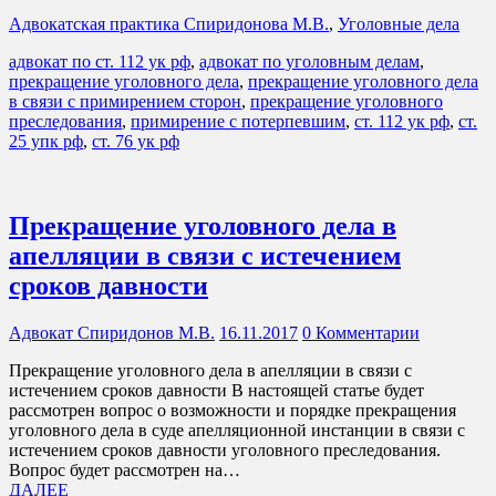
Адвокатская практика Спиридонова М.В.
,
Уголовные дела
адвокат по ст. 112 ук рф
,
адвокат по уголовным делам
,
прекращение уголовного дела
,
прекращение уголовного дела
в связи с примирением сторон
,
прекращение уголовного
преследования
,
примирение с потерпевшим
,
ст. 112 ук рф
,
ст.
25 упк рф
,
ст. 76 ук рф
Прекращение уголовного дела в
апелляции в связи с истечением
сроков давности
Адвокат Спиридонов М.В.
16.11.2017
0 Комментарии
Прекращение уголовного дела в апелляции в связи с
истечением сроков давности В настоящей статье будет
рассмотрен вопрос о возможности и порядке прекращения
уголовного дела в суде апелляционной инстанции в связи с
истечением сроков давности уголовного преследования.
Вопрос будет рассмотрен на…
ДАЛЕЕ