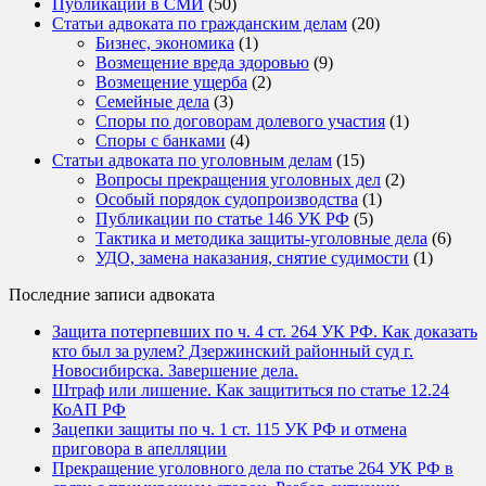
Публикации в СМИ
(50)
Статьи адвоката по гражданским делам
(20)
Бизнес, экономика
(1)
Возмещение вреда здоровью
(9)
Возмещение ущерба
(2)
Семейные дела
(3)
Споры по договорам долевого участия
(1)
Споры с банками
(4)
Статьи адвоката по уголовным делам
(15)
Вопросы прекращения уголовных дел
(2)
Особый порядок судопроизводства
(1)
Публикации по статье 146 УК РФ
(5)
Тактика и методика защиты-уголовные дела
(6)
УДО, замена наказания, снятие судимости
(1)
Последние записи адвоката
Защита потерпевших по ч. 4 ст. 264 УК РФ. Как доказать
кто был за рулем? Дзержинский районный суд г.
Новосибирска. Завершение дела.
Штраф или лишение. Как защититься по статье 12.24
КоАП РФ
Зацепки защиты по ч. 1 ст. 115 УК РФ и отмена
приговора в апелляции
Прекращение уголовного дела по статье 264 УК РФ в