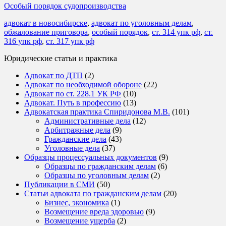
Особый порядок судопроизводства
адвокат в новосибирске
,
адвокат по уголовным делам
,
обжалование приговора
,
особый порядок
,
ст. 314 упк рф
,
ст.
316 упк рф
,
ст. 317 упк рф
Юридические статьи и практика
Адвокат по ДТП
(2)
Адвокат по необходимой обороне
(22)
Адвокат по ст. 228.1 УК РФ
(10)
Адвокат. Путь в профессию
(13)
Адвокатская практика Спиридонова М.В.
(101)
Административные дела
(12)
Арбитражные дела
(9)
Гражданские дела
(43)
Уголовные дела
(37)
Образцы процессуальных документов
(9)
Образцы по гражданским делам
(6)
Образцы по уголовным делам
(2)
Публикации в СМИ
(50)
Статьи адвоката по гражданским делам
(20)
Бизнес, экономика
(1)
Возмещение вреда здоровью
(9)
Возмещение ущерба
(2)