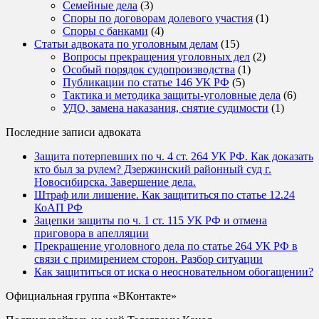
Семейные дела
(3)
Споры по договорам долевого участия
(1)
Споры с банками
(4)
Статьи адвоката по уголовным делам
(15)
Вопросы прекращения уголовных дел
(2)
Особый порядок судопроизводства
(1)
Публикации по статье 146 УК РФ
(5)
Тактика и методика защиты-уголовные дела
(6)
УДО, замена наказания, снятие судимости
(1)
Последние записи адвоката
Защита потерпевших по ч. 4 ст. 264 УК РФ. Как доказать
кто был за рулем? Дзержинский районный суд г.
Новосибирска. Завершение дела.
Штраф или лишение. Как защититься по статье 12.24
КоАП РФ
Зацепки защиты по ч. 1 ст. 115 УК РФ и отмена
приговора в апелляции
Прекращение уголовного дела по статье 264 УК РФ в
связи с примирением сторон. Разбор ситуации
Как защититься от иска о неосновательном обогащении?
Официальная группа «ВКонтакте»