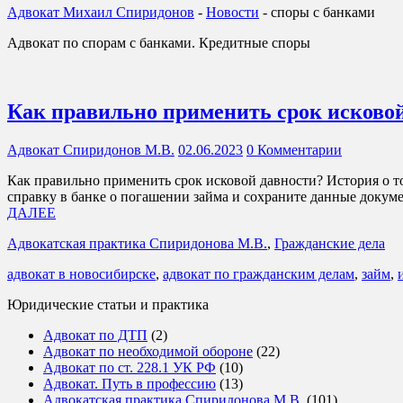
Адвокат Михаил Спиридонов
-
Новости
-
споры с банками
Адвокат по спорам с банками. Кредитные споры
Как правильно применить срок исковой
Адвокат Спиридонов М.В.
02.06.2023
0 Комментарии
Как правильно применить срок исковой давности? История о то
справку в банке о погашении займа и сохраните данные докум
ДАЛЕЕ
Адвокатская практика Спиридонова М.В.
,
Гражданские дела
адвокат в новосибирске
,
адвокат по гражданским делам
,
займ
,
Юридические статьи и практика
Адвокат по ДТП
(2)
Адвокат по необходимой обороне
(22)
Адвокат по ст. 228.1 УК РФ
(10)
Адвокат. Путь в профессию
(13)
Адвокатская практика Спиридонова М.В.
(101)