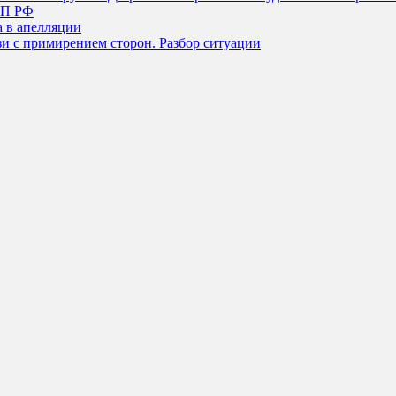
АП РФ
а в апелляции
зи с примирением сторон. Разбор ситуации