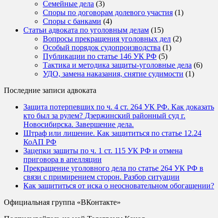
Семейные дела
(3)
Споры по договорам долевого участия
(1)
Споры с банками
(4)
Статьи адвоката по уголовным делам
(15)
Вопросы прекращения уголовных дел
(2)
Особый порядок судопроизводства
(1)
Публикации по статье 146 УК РФ
(5)
Тактика и методика защиты-уголовные дела
(6)
УДО, замена наказания, снятие судимости
(1)
Последние записи адвоката
Защита потерпевших по ч. 4 ст. 264 УК РФ. Как доказать
кто был за рулем? Дзержинский районный суд г.
Новосибирска. Завершение дела.
Штраф или лишение. Как защититься по статье 12.24
КоАП РФ
Зацепки защиты по ч. 1 ст. 115 УК РФ и отмена
приговора в апелляции
Прекращение уголовного дела по статье 264 УК РФ в
связи с примирением сторон. Разбор ситуации
Как защититься от иска о неосновательном обогащении?
Официальная группа «ВКонтакте»