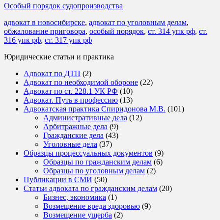
Особый порядок судопроизводства
адвокат в новосибирске
,
адвокат по уголовным делам
,
обжалование приговора
,
особый порядок
,
ст. 314 упк рф
,
ст.
316 упк рф
,
ст. 317 упк рф
Юридические статьи и практика
Адвокат по ДТП
(2)
Адвокат по необходимой обороне
(22)
Адвокат по ст. 228.1 УК РФ
(10)
Адвокат. Путь в профессию
(13)
Адвокатская практика Спиридонова М.В.
(101)
Административные дела
(12)
Арбитражные дела
(9)
Гражданские дела
(43)
Уголовные дела
(37)
Образцы процессуальных документов
(9)
Образцы по гражданским делам
(6)
Образцы по уголовным делам
(2)
Публикации в СМИ
(50)
Статьи адвоката по гражданским делам
(20)
Бизнес, экономика
(1)
Возмещение вреда здоровью
(9)
Возмещение ущерба
(2)