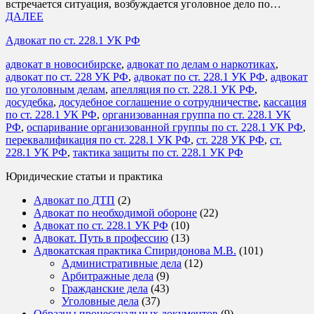
встречается ситуация, возбуждается уголовное дело по…
ДАЛЕЕ
Адвокат по ст. 228.1 УК РФ
адвокат в новосибирске
,
адвокат по делам о наркотиках
,
адвокат по ст. 228 УК РФ
,
адвокат по ст. 228.1 УК РФ
,
адвокат
по уголовным делам
,
апелляция по ст. 228.1 УК РФ
,
досудебка
,
досудебное соглашение о сотрудничестве
,
кассация
по ст. 228.1 УК РФ
,
организованная группа по ст. 228.1 УК
РФ
,
оспаривание организованной группы по ст. 228.1 УК РФ
,
переквалификация по ст. 228.1 УК РФ
,
ст. 228 УК РФ
,
ст.
228.1 УК РФ
,
тактика защиты по ст. 228.1 УК РФ
Юридические статьи и практика
Адвокат по ДТП
(2)
Адвокат по необходимой обороне
(22)
Адвокат по ст. 228.1 УК РФ
(10)
Адвокат. Путь в профессию
(13)
Адвокатская практика Спиридонова М.В.
(101)
Административные дела
(12)
Арбитражные дела
(9)
Гражданские дела
(43)
Уголовные дела
(37)
Образцы процессуальных документов
(9)