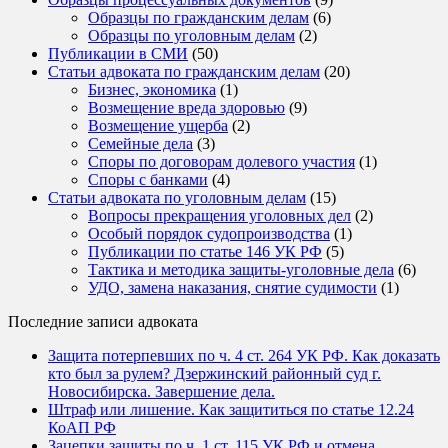
Образцы по гражданским делам
(6)
Образцы по уголовным делам
(2)
Публикации в СМИ
(50)
Статьи адвоката по гражданским делам
(20)
Бизнес, экономика
(1)
Возмещение вреда здоровью
(9)
Возмещение ущерба
(2)
Семейные дела
(3)
Споры по договорам долевого участия
(1)
Споры с банками
(4)
Статьи адвоката по уголовным делам
(15)
Вопросы прекращения уголовных дел
(2)
Особый порядок судопроизводства
(1)
Публикации по статье 146 УК РФ
(5)
Тактика и методика защиты-уголовные дела
(6)
УДО, замена наказания, снятие судимости
(1)
Последние записи адвоката
Защита потерпевших по ч. 4 ст. 264 УК РФ. Как доказать
кто был за рулем? Дзержинский районный суд г.
Новосибирска. Завершение дела.
Штраф или лишение. Как защититься по статье 12.24
КоАП РФ
Зацепки защиты по ч. 1 ст. 115 УК РФ и отмена