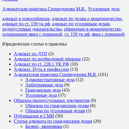
Адвокатская практика Спиридонова М.В.
,
Уголовные дела
адвокат в новосибирске
,
адвокат по делам о мошенничестве
,
адвокат по ст. 159 ук рф
,
адвокат по уголовным делам
,
недопустимые доказательства
,
обвинение в мошенничестве
,
оспаривание явки с повинной
,
ст. 159 ук рф
,
явка с повинной
Юридические статьи и практика
Адвокат по ДТП
(2)
Адвокат по необходимой обороне
(22)
Адвокат по ст. 228.1 УК РФ
(10)
Адвокат. Путь в профессию
(13)
Адвокатская практика Спиридонова М.В.
(101)
Административные дела
(12)
Арбитражные дела
(9)
Гражданские дела
(43)
Уголовные дела
(37)
Образцы процессуальных документов
(9)
Образцы по гражданским делам
(6)
Образцы по уголовным делам
(2)
Публикации в СМИ
(50)
Статьи адвоката по гражданским делам
(20)
Бизнес, экономика
(1)