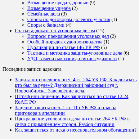
Возмещение вреда здоровью
(9)
Возмещение ущерба
(2)
Семейные дела
(3)
Споры по договорам долевого участия
(1)
Споры с банками
(4)
Статьи адвоката по уголовным делам
(15)
Вопросы прекращения уголовных дел
(2)
Особый порядок судопроизводства
(1)
Публикации по статье 146 УК РФ
(5)
Тактика и методика защиты-уголовные дела
(6)
УДО, замена наказания, снятие судимости
(1)
Последние записи адвоката
Защита потерпевших по ч. 4 ст. 264 УК РФ. Как доказать
кто был за рулем? Дзержинский районный суд г.
Новосибирска. Завершение дела.
Штраф или лишение. Как защититься по статье 12.24
КоАП РФ
Зацепки защиты по ч. 1 ст. 115 УК РФ и отмена
приговора в апелляции
Прекращение уголовного дела по статье 264 УК РФ в
связи с примирением сторон. Разбор ситуации
Как защититься от иска о неосновательном обогащении?