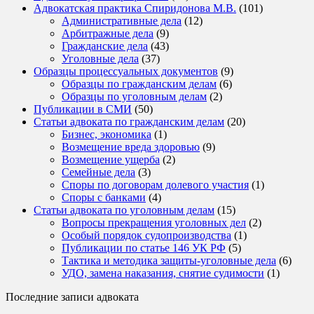
Адвокатская практика Спиридонова М.В.
(101)
Административные дела
(12)
Арбитражные дела
(9)
Гражданские дела
(43)
Уголовные дела
(37)
Образцы процессуальных документов
(9)
Образцы по гражданским делам
(6)
Образцы по уголовным делам
(2)
Публикации в СМИ
(50)
Статьи адвоката по гражданским делам
(20)
Бизнес, экономика
(1)
Возмещение вреда здоровью
(9)
Возмещение ущерба
(2)
Семейные дела
(3)
Споры по договорам долевого участия
(1)
Споры с банками
(4)
Статьи адвоката по уголовным делам
(15)
Вопросы прекращения уголовных дел
(2)
Особый порядок судопроизводства
(1)
Публикации по статье 146 УК РФ
(5)
Тактика и методика защиты-уголовные дела
(6)
УДО, замена наказания, снятие судимости
(1)
Последние записи адвоката