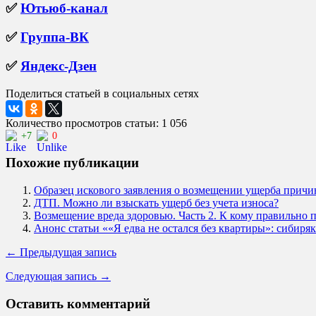
✅
Ютьюб-канал
✅
Группа-ВК
✅
Яндекс-Дзен
Поделиться статьей в социальных сетях
Количество просмотров статьи: 1 056
+7
0
Похожие публикации
Образец искового заявления о возмещении ущерба причин
ДТП. Можно ли взыскать ущерб без учета износа?
Возмещение вреда здоровью. Часть 2. К кому правильно 
Анонс статьи ««Я едва не остался без квартиры»: сибиря
← Предыдущая запись
Следующая запись →
Оставить комментарий