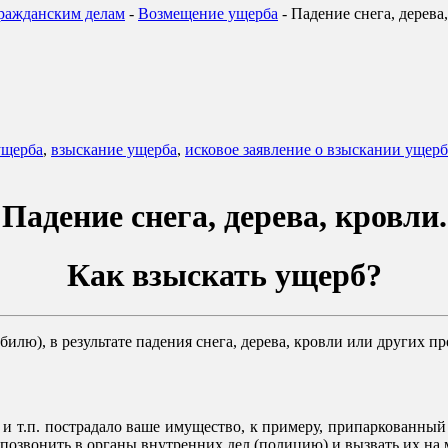
гражданским делам
-
Возмещение ущерба
-
Падение снега, дерева
ущерба
,
взыскание ущерба
,
исковое заявление о взыскании ущерба
Падение снега, дерева, кровли.
Как взыскать ущерб?
илю), в результате падения снега, дерева, кровли или других 
и и т.п. пострадало ваше имущество, к примеру, припаркованны
позвонить в органы внутренних дел (полицию) и вызвать их на 