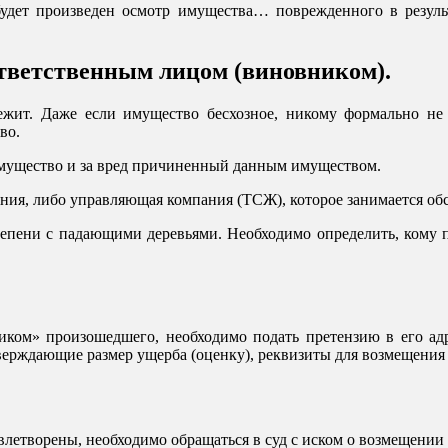
, будет произведен осмотр имущества… поврежденного в резул
ответственным лицом (виновником).
жит. Даже если имущество бесхозное, никому формально не 
во.
 имущество и за вред причиненный данным имуществом.
дания, либо управляющая компания (ТСЖ), которое занимается о
степени с падающими деревьями. Необходимо определить, кому п
ком» произошедшего, необходимо подать претензию в его адр
рждающие размер ущерба (оценку), реквизиты для возмещения у
влетворены, необходимо обращаться в суд с иском о возмещении 