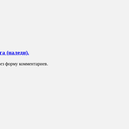
а (наледи).
ез форму комментариев.