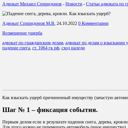
Адвокат Михаил Спиридонов
-
Новости
-
Статьи адвоката по 
Адвокат Спиридонов М.В.
24.10.2022
0 Комментарии
Возмещение ущерба
адвокат по гражданским делам
,
адвокат по делам о взыскании 
падение снега
,
ст. 1064 гк рф
,
сход наледи
Как взыскать ущерб причиненный имуществу (зачастую автомоб
Шаг № 1 – фиксация события.
Первым делом если в результате падения снега, дерева, кровл
Для этого нужно не перемещать автомобиль (иное имущество), 