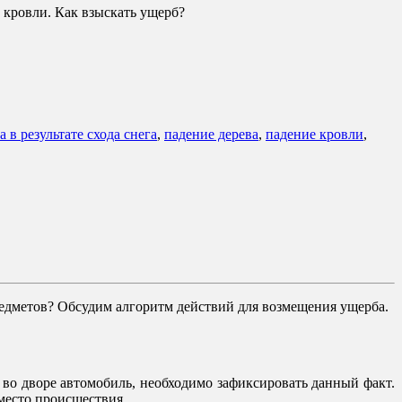
, кровли. Как взыскать ущерб?
 в результате схода снега
,
падение дерева
,
падение кровли
,
предметов? Обсудим алгоритм действий для возмещения ущерба.
й во дворе автомобиль, необходимо зафиксировать данный факт.
место происшествия.