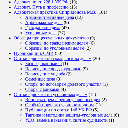
Адвокат по ст. 228.1 УК РФ
(10)
Адвокат. Путь в профессию
(13)
Адвокатская практика Спиридонова М.В.
(101)
Административные дела
(12)
Арбитражные дела
(9)
Гражданские дела
(43)
Уголовные дела
(37)
Образцы процессуальных документов
(9)
Образцы по гражданским делам
(6)
Образцы по уголовным делам
(2)
Публикации в СМИ
(50)
Статьи адвоката по гражданским делам
(20)
Бизнес, экономика
(1)
Возмещение вреда здоровью
(9)
Возмещение ущерба
(2)
Семейные дела
(3)
Споры по договорам долевого участия
(1)
Споры с банками
(4)
Статьи адвоката по уголовным делам
(15)
Вопросы прекращения уголовных дел
(2)
Особый порядок судопроизводства
(1)
Публикации по статье 146 УК РФ
(5)
Тактика и методика защиты-уголовные дела
(6)
УДО, замена наказания, снятие судимости
(1)