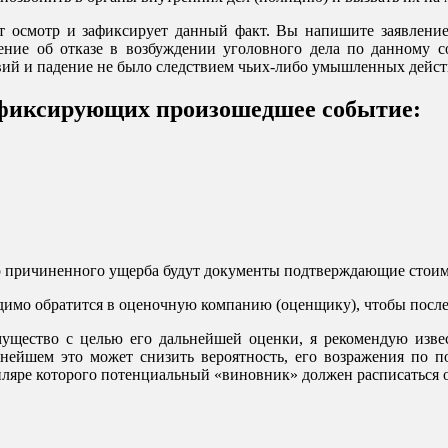
ет осмотр и зафиксирует данный факт. Вы напишите заявление
ение об отказе в возбуждении уголовного дела по данному с
вий и падение не было следствием чьих-либо умышленных действ
та фиксирующих произошедшее событие:
р причиненного ущерба будут документы подтверждающие стоим
одимо обратится в оценочную компанию (оценщику), чтобы посл
мущество с целью его дальнейшей оценки, я рекомендую изве
ьнейшем это может снизить вероятность, его возражения по п
ляре которого потенциальный «виновник» должен расписаться о