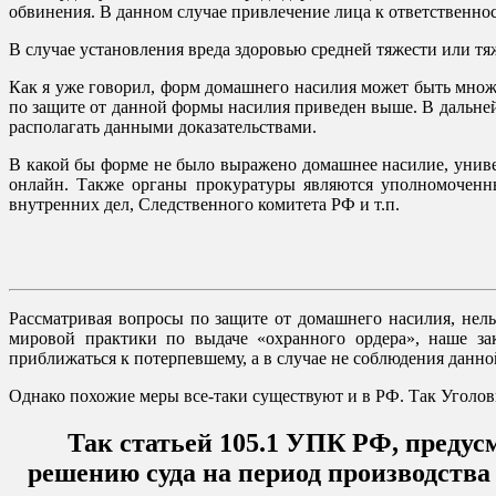
обвинения. В данном случае привлечение лица к ответственно
В случае установления вреда здоровью средней тяжести или тяж
Как я уже говорил, форм домашнего насилия может быть множ
по защите от данной формы насилия приведен выше. В дальней
располагать данными доказательствами.
В какой бы форме не было выражено домашнее насилие, униве
онлайн. Также органы прокуратуры являются уполномоченны
внутренних дел, Следственного комитета РФ и т.п.
Рассматривая вопросы по защите от домашнего насилия, нел
мировой практики по выдаче «охранного ордера», наше за
приближаться к потерпевшему, а в случае не соблюдения данн
Однако похожие меры все-таки существуют и в РФ. Так Уголов
Так статьей 105.1 УПК РФ, предус
решению суда на период производства