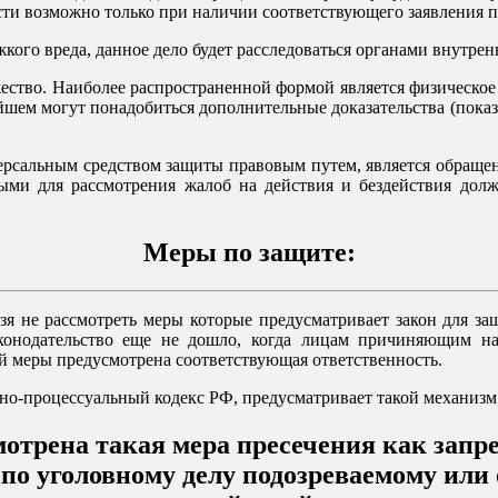
сти возможно только при наличии соответствующего заявления 
кого вреда, данное дело будет расследоваться органами внутрен
ество. Наиболее распространенной формой является физическо
шем могут понадобиться дополнительные доказательства (показан
рсальным средством защиты правовым путем, является обращени
ми для рассмотрения жалоб на действия и бездействия долж
Меры по защите:
ьзя не рассмотреть меры которые предусматривает закон для з
конодательство еще не дошло, когда лицам причиняющим на
ой меры предусмотрена соответствующая ответственность.
но-процессуальный кодекс РФ, предусматривает такой механизм 
мотрена такая мера пресечения как запре
 по уголовному делу подозреваемому ил