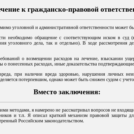
чение к гражданско-правовой ответстве
имо уголовной и административной ответственности может быт
сти необходимо обращение с соответствующим иском в суд (
ения уголовного дела, так и отдельно). В ходе рассмотрения 
ебований о возмещении расходов на лечение, взыскании ущер
ы о понесенных расходах, иные доказательства подтверждающие
реда, при наличии вреда здоровью, нарушения личных неиму
деляется потерпевшим, однако может быть снижен судом с учет
Вместо заключения:
ми методами, я намерено не рассматривал вопросов не входящи
отников и т.п. Я описал краткий механизм правовой защиты 
тренный Российским законодательством.