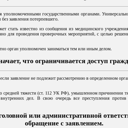
ся уполномоченными государственными органами. Универсальны
 без заявления потерпевшего.
ет стать известно из сообщения из медицинского учреждения,
чно для проведения проверочных мероприятий, с целью решени
тно орган уполномочен заниматься тем или иным делом.
начает, что ограничивается доступ граж
е, если заявление не подлежит рассмотрению в определенном орг
 средней тяжести (ст. 112 УК РФ), умышленном причинении тя
внутренних дел. В свою очередь все преступления против
оловной или административной ответст
обращение с заявлением.