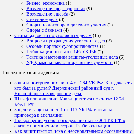
Бизнес, экономика
(1)
Возмещение вреда здоровью
(9)
Возмещение ущерба
(2)
Семейные дела
(3)
Споры по договорам долевого участия
(1)
Споры с банками
(4)
Статьи адвоката по уголовным делам
(15)
Вопросы прекращения уголовных дел
(2)
Особый порядок судопроизводства
(1)
Публикации по статье 146 УК РФ
(5)
Тактика и методика защиты-уголовные дела
(6)
УДО, замена наказания, снятие судимости
(1)
Последние записи адвоката
Защита потерпевших по ч. 4 ст. 264 УК РФ. Как доказать
кто был за рулем? Дзержинский районный суд г.
Новосибирска. Завершение дела.
Штраф или лишение. Как защититься по статье 12.24
КоАП РФ
Зацепки защиты по ч. 1 ст. 115 УК РФ и отмена
приговора в апелляции
Прекращение уголовного дела по статье 264 УК РФ в
связи с примирением сторон. Разбор ситуации
Как защититься от иска о неосновательном обогащении?